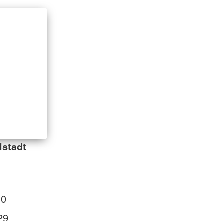
lstadt
 0
29