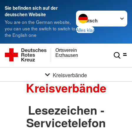
Sie befinden sich auf der
Sprache wechseln zu
deutschen Website
You are on the German website,
you can use the switch to switch to
Alles klar
the English one
Ortsverein
Erzhausen
Kreisverbände
Kreisverbände
Lesezeichen -
Servicetelefon