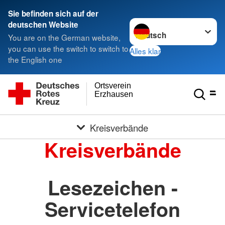
Sie befinden sich auf der
Sprache wechseln zu
deutschen Website
You are on the German website,
you can use the switch to switch to
Alles klar
the English one
Ortsverein
Erzhausen
Kreisverbände
Kreisverbände
Lesezeichen -
Servicetelefon