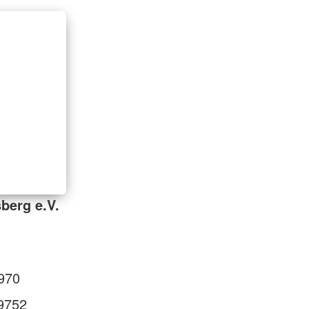
berg e.V.
970
9752