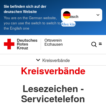
Sie befinden sich auf der
Sprache wechseln zu
deutschen Website
You are on the German website,
you can use the switch to switch to
Alles klar
the English one
Ortsverein
Erzhausen
Kreisverbände
Kreisverbände
Lesezeichen -
Servicetelefon