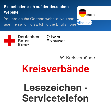
Sie befinden sich auf der deutschen
Sprache wechseln 
Website
You are on the German website, you can
Alles klar
use the switch to switch to the English one
Ortsverein
Erzhausen
Kreisverbände
Kreisverbände
Lesezeichen -
Servicetelefon