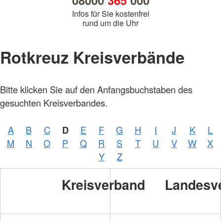
08000
365
000
Infos für Sie kostenfrei
rund um die Uhr
Rotkreuz Kreisverbände
Bitte klicken Sie auf den Anfangsbuchstaben des
gesuchten Kreisverbandes.
A
B
C
D
E
F
G
H
I
J
K
L
M
N
O
P
Q
R
S
T
U
V
W
X
Y
Z
Kreisverband
Landesv