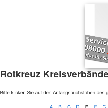
Rotkreuz Kreisverbänd
Bitte klicken Sie auf den Anfangsbuchstaben des 
A
B
C
D
E
F
G