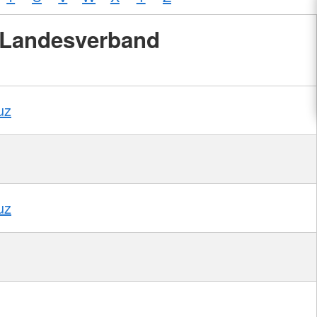
Landesverband
uz
uz