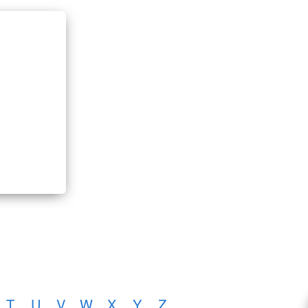
T
U
V
W
X
Y
Z