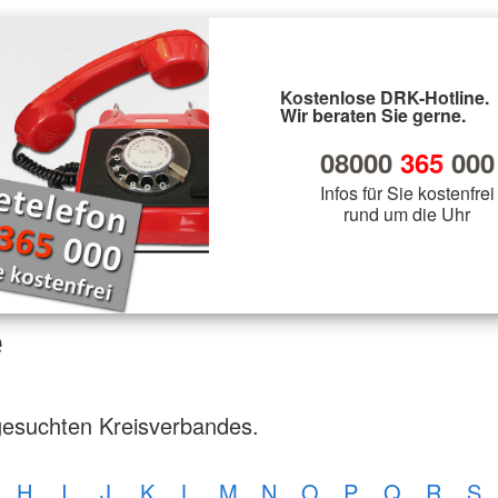
Kostenlose DRK-Hotline.
Wir beraten Sie gerne.
08000
365
000
Infos für Sie kostenfrei
rund um die Uhr
e
gesuchten Kreisverbandes.
H
I
J
K
L
M
N
O
P
Q
R
S