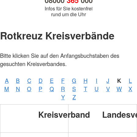
08000
365
000
Infos für Sie kostenfrei
rund um die Uhr
Rotkreuz Kreisverbände
Bitte klicken Sie auf den Anfangsbuchstaben des
gesuchten Kreisverbandes.
A
B
C
D
E
F
G
H
I
J
K
L
M
N
O
P
Q
R
S
T
U
V
W
X
Y
Z
Kreisverband
Landesv