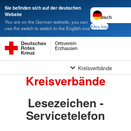
Sie befinden sich auf der deutschen
Sprache wechseln 
Website
You are on the German website, you can
Alles klar
use the switch to switch to the English one
Ortsverein
Erzhausen
Kreisverbände
Kreisverbände
Lesezeichen -
Servicetelefon