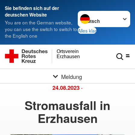
Sie befinden sich auf der
Sprache wechseln zu
deutschen Website
You are on the German website,
you can use the switch to switch to
Alles klar
the English one
Ortsverein
Erzhausen
Meldung
24.08.2023
·
Stromausfall in
Erzhausen