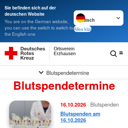
Sie befinden sich auf der
Sprache wechseln zu
deutschen Website
You are on the German website,
you can use the switch to switch to
Alles klar
the English one
Ortsverein
Erzhausen
Blutspendetermine
Blutspendetermine
16.10.2026
· Blutspenden
Blutspenden am
16.10.2026