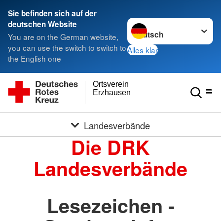
Sie befinden sich auf der
Sprache wechseln zu
deutschen Website
You are on the German website,
you can use the switch to switch to
Alles klar
the English one
Ortsverein
Erzhausen
Landesverbände
Die DRK
Landesverbände
Lesezeichen -